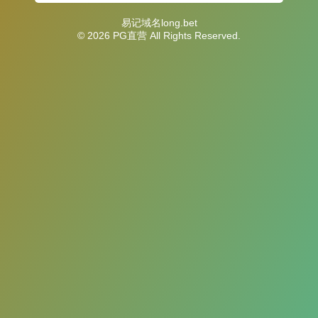
易记域名long.bet
© 2026 PG直营 All Rights Reserved.